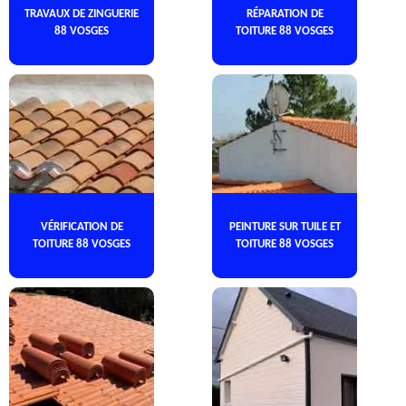
TRAVAUX DE ZINGUERIE
RÉPARATION DE
88 VOSGES
TOITURE 88 VOSGES
VÉRIFICATION DE
PEINTURE SUR TUILE ET
TOITURE 88 VOSGES
TOITURE 88 VOSGES