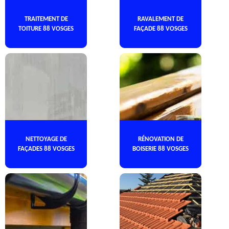
TRAITEMENT DE
RAVALEMENT DE
TOITURE 88 VOSGES
FAÇADE 88 VOSGES
NETTOYAGE DE
RÉNOVATION DE
FAÇADES 88 VOSGES
BOISERIE 88 VOSGES