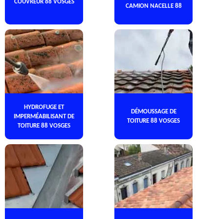
COUVREUR 88 VOSGES
CAMION NACELLE 88
HYDROFUGE ET
DÉMOUSSAGE DE
IMPERMÉABILISANT DE
TOITURE 88 VOSGES
TOITURE 88 VOSGES