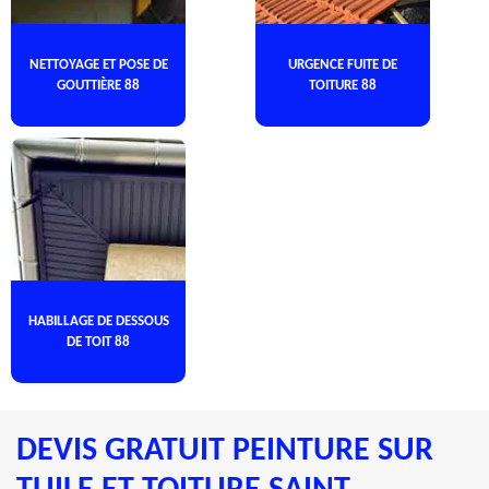
NETTOYAGE ET POSE DE
URGENCE FUITE DE
GOUTTIÈRE 88
TOITURE 88
HABILLAGE DE DESSOUS
DE TOIT 88
DEVIS GRATUIT PEINTURE SUR