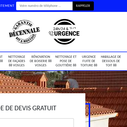
UITEMENT
NT
NETTOYAGE
RÉNOVATION
NETTOYAGE ET
URGENCE
HABILLAGE DE
88
DE FAÇADES
DE BOISERIE 88
POSE DE
FUITE DE
DESSOUS DE
88 VOSGES
VOSGES
GOUTTIÈRE 88
TOITURE 88
TOIT 88
 DE DEVIS GRATUIT