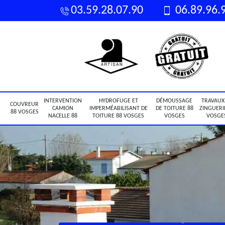
03.59.28.07.90
06.89.96.
INTERVENTION
HYDROFUGE ET
DÉMOUSSAGE
TRAVAUX
COUVREUR
CAMION
IMPERMÉABILISANT DE
DE TOITURE 88
ZINGUERI
88 VOSGES
NACELLE 88
TOITURE 88 VOSGES
VOSGES
VOSGE