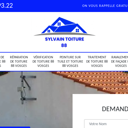
93.22
ON VOUS RAPPELLE GRAT
 DE
RÉPARATION
VÉRIFICATION
PEINTURE SUR
TRAITEMENT
RAVALEME
E 88
DE TOITURE
DE TOITURE 88
TUILE ET TOITURE
DE TOITURE 88
DE FAÇADE 
S
88 VOSGES
VOSGES
88 VOSGES
VOSGES
VOSGES
DEMANDE