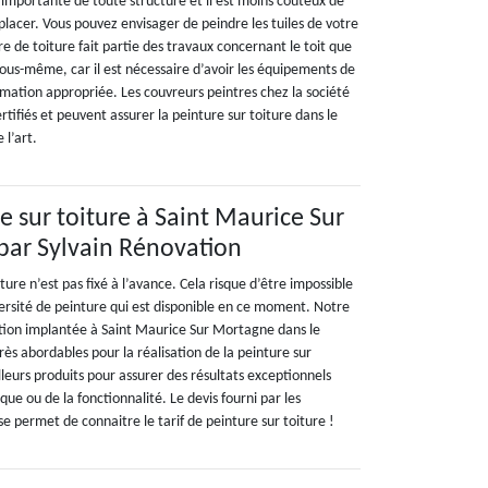
us importante de toute structure et il est moins coûteux de
placer. Vous pouvez envisager de peindre les tuiles de votre
re de toiture fait partie des travaux concernant le toit que
vous-même, car il est nécessaire d’avoir les équipements de
ormation appropriée. Les couvreurs peintres chez la société
rtifiés et peuvent assurer la peinture sur toiture dans le
 l’art.
re sur toiture à Saint Maurice Sur
par Sylvain Rénovation
iture n’est pas fixé à l’avance. Cela risque d’être impossible
ersité de peinture qui est disponible en ce moment. Notre
tion implantée à Saint Maurice Sur Mortagne dans le
rès abordables pour la réalisation de la peinture sur
eilleurs produits pour assurer des résultats exceptionnels
que ou de la fonctionnalité. Le devis fourni par les
se permet de connaitre le tarif de peinture sur toiture !