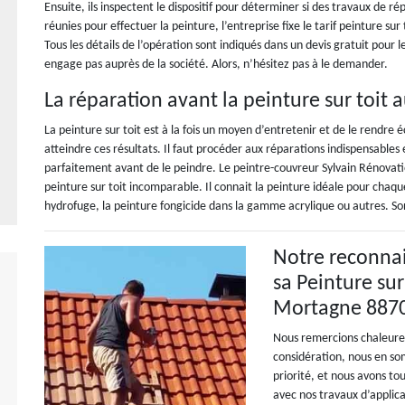
Ensuite, ils inspectent le dispositif pour déterminer si des travaux de ré
réunies pour effectuer la peinture, l’entreprise fixe le tarif peinture sur 
Tous les détails de l’opération sont indiqués dans un devis gratuit pour
engage pas auprès de la société. Alors, n’hésitez pas à le demander.
La réparation avant la peinture sur toit 
La peinture sur toit est à la fois un moyen d’entretenir et de le rendre 
atteindre ces résultats. Il faut procéder aux réparations indispensables e
parfaitement avant de le peindre. Le peintre-couvreur Sylvain Rénovat
peinture sur toit incomparable. Il connait la peinture idéale pour chaqu
hydrofuge, la peinture fongicide dans la gamme acrylique ou autres. Son
Notre reconnai
sa Peinture sur
Mortagne 887
Nous remercions chaleureu
considération, nous en som
priorité, et nous avons to
avec nos travaux d’applica