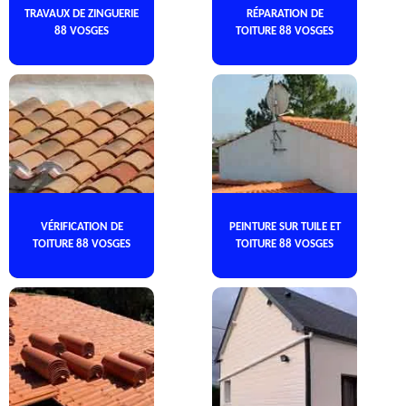
TRAVAUX DE ZINGUERIE
RÉPARATION DE
88 VOSGES
TOITURE 88 VOSGES
VÉRIFICATION DE
PEINTURE SUR TUILE ET
TOITURE 88 VOSGES
TOITURE 88 VOSGES