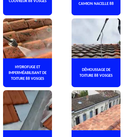
COUVREUR 88 VOSGES
CAMION NACELLE 88
HYDROFUGE ET
DÉMOUSSAGE DE
IMPERMÉABILISANT DE
TOITURE 88 VOSGES
TOITURE 88 VOSGES