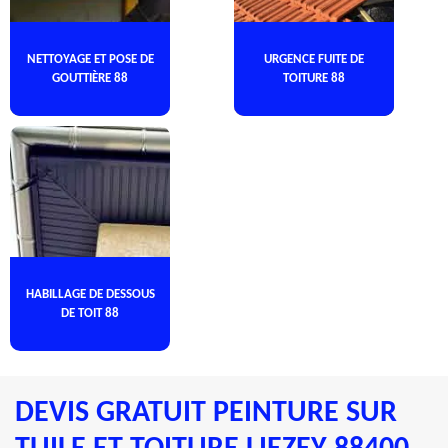
NETTOYAGE ET POSE DE
URGENCE FUITE DE
GOUTTIÈRE 88
TOITURE 88
HABILLAGE DE DESSOUS
DE TOIT 88
DEVIS GRATUIT PEINTURE SUR