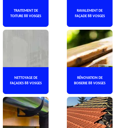
TRAITEMENT DE
RAVALEMENT DE
TOITURE 88 VOSGES
FAÇADE 88 VOSGES
NETTOYAGE DE
RÉNOVATION DE
FAÇADES 88 VOSGES
BOISERIE 88 VOSGES