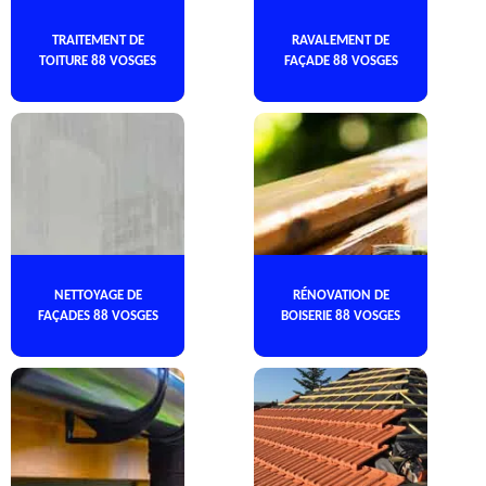
TRAITEMENT DE
RAVALEMENT DE
TOITURE 88 VOSGES
FAÇADE 88 VOSGES
NETTOYAGE DE
RÉNOVATION DE
FAÇADES 88 VOSGES
BOISERIE 88 VOSGES