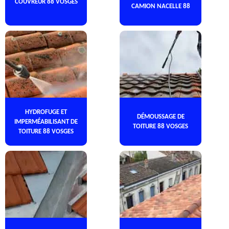
COUVREUR 88 VOSGES
CAMION NACELLE 88
HYDROFUGE ET
DÉMOUSSAGE DE
IMPERMÉABILISANT DE
TOITURE 88 VOSGES
TOITURE 88 VOSGES