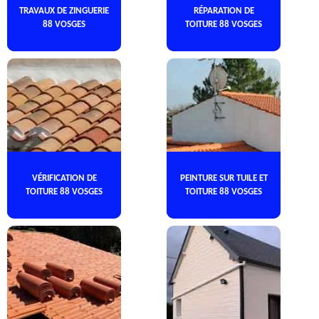
TRAVAUX DE ZINGUERIE
RÉPARATION DE
88 VOSGES
TOITURE 88 VOSGES
VÉRIFICATION DE
PEINTURE SUR TUILE ET
TOITURE 88 VOSGES
TOITURE 88 VOSGES