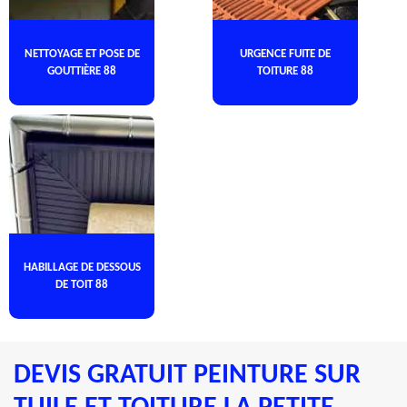
NETTOYAGE ET POSE DE
URGENCE FUITE DE
GOUTTIÈRE 88
TOITURE 88
HABILLAGE DE DESSOUS
DE TOIT 88
DEVIS GRATUIT PEINTURE SUR