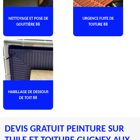
NETTOYAGE ET POSE DE
URGENCE FUITE DE
GOUTTIÈRE 88
TOITURE 88
HABILLAGE DE DESSOUS
DE TOIT 88
DEVIS GRATUIT PEINTURE SUR