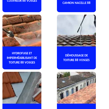
COUVREUR 88 VOSGES
CAMION NACELLE 88
HYDROFUGE ET
DÉMOUSSAGE DE
IMPERMÉABILISANT DE
TOITURE 88 VOSGES
TOITURE 88 VOSGES