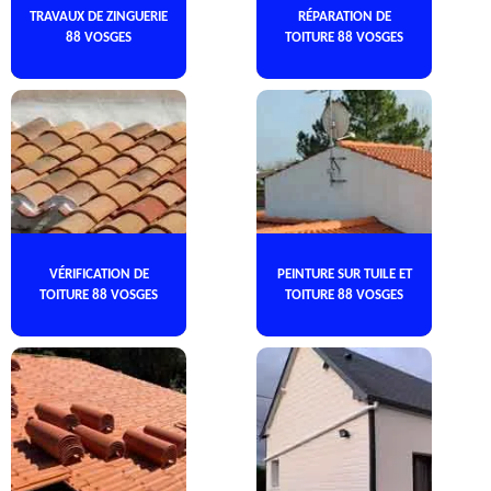
TRAVAUX DE ZINGUERIE
RÉPARATION DE
88 VOSGES
TOITURE 88 VOSGES
VÉRIFICATION DE
PEINTURE SUR TUILE ET
TOITURE 88 VOSGES
TOITURE 88 VOSGES