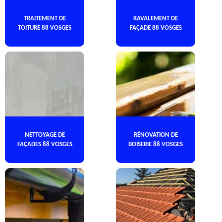
TRAITEMENT DE
RAVALEMENT DE
TOITURE 88 VOSGES
FAÇADE 88 VOSGES
NETTOYAGE DE
RÉNOVATION DE
FAÇADES 88 VOSGES
BOISERIE 88 VOSGES