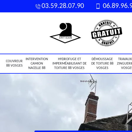
03.59.28.07.90
06.89.96.
INTERVENTION
HYDROFUGE ET
DÉMOUSSAGE
TRAVAUX
COUVREUR
CAMION
IMPERMÉABILISANT DE
DE TOITURE 88
ZINGUERI
88 VOSGES
NACELLE 88
TOITURE 88 VOSGES
VOSGES
VOSGE