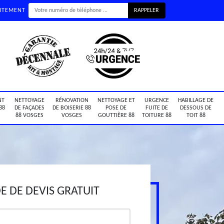
UITEMENT
NT
NETTOYAGE
RÉNOVATION
NETTOYAGE ET
URGENCE
HABILLAGE DE
88
DE FAÇADES
DE BOISERIE 88
POSE DE
FUITE DE
DESSOUS DE
88 VOSGES
VOSGES
GOUTTIÈRE 88
TOITURE 88
TOIT 88
 DE DEVIS GRATUIT