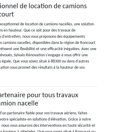
sionnel de location de camions
court
xceptionnel de location de camions nacelles, une solution
ns en hauteur. Que ce soit pour des travaux de
u d'entretien, nous vous proposons des équipements
s camions nacelles, disponibles dans la région de Roncourt
tissent une flexibilité et une efficacité inégalées. Avec une
dévoués, Sylvain Rénovation s'engage à vous offrir une
s égale. Que vous soyez situé à 88300 ou dans d'autres
cation vous promet des résultats à la hauteur de vos
artenaire pour tous travaux
amion nacelle
'un partenaire fiable pour vos travaux aériens, faites
 votre spécialiste en solutions d'élévation. Grâce à notre
, nous vous assurons des interventions en toute sécurité et
t la hauteur à atteindre. Que vous soyez situé à Roncourt ou