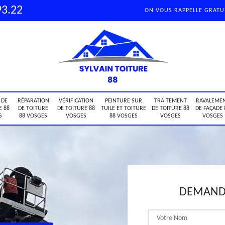
93.22
ON VOUS RAPPELLE GRAT
 DE
RÉPARATION
VÉRIFICATION
PEINTURE SUR
TRAITEMENT
RAVALEME
E 88
DE TOITURE
DE TOITURE 88
TUILE ET TOITURE
DE TOITURE 88
DE FAÇADE 
S
88 VOSGES
VOSGES
88 VOSGES
VOSGES
VOSGES
DEMANDE