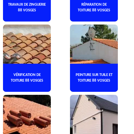
TRAVAUX DE ZINGUERIE
RÉPARATION DE
88 VOSGES
TOITURE 88 VOSGES
VÉRIFICATION DE
PEINTURE SUR TUILE ET
TOITURE 88 VOSGES
TOITURE 88 VOSGES