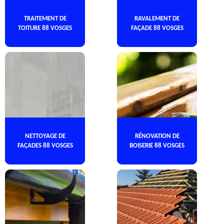
TRAITEMENT DE
RAVALEMENT DE
TOITURE 88 VOSGES
FAÇADE 88 VOSGES
NETTOYAGE DE
RÉNOVATION DE
FAÇADES 88 VOSGES
BOISERIE 88 VOSGES