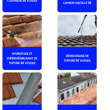
COUVREUR 88 VOSGES
CAMION NACELLE 88
HYDROFUGE ET
DÉMOUSSAGE DE
IMPERMÉABILISANT DE
TOITURE 88 VOSGES
TOITURE 88 VOSGES