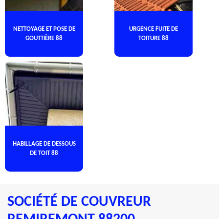
NETTOYAGE ET POSE DE
URGENCE FUITE DE
GOUTTIÈRE 88
TOITURE 88
HABILLAGE DE DESSOUS
DE TOIT 88
SOCIÉTÉ DE COUVREUR