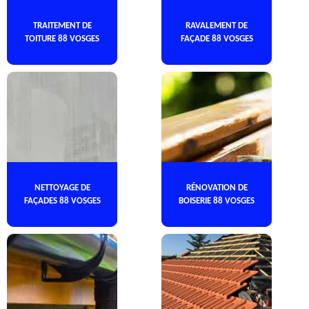
TRAITEMENT DE
RAVALEMENT DE
TOITURE 88 VOSGES
FAÇADE 88 VOSGES
NETTOYAGE DE
RÉNOVATION DE
FAÇADES 88 VOSGES
BOISERIE 88 VOSGES