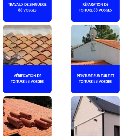
TRAVAUX DE ZINGUERIE
RÉPARATION DE
88 VOSGES
TOITURE 88 VOSGES
VÉRIFICATION DE
PEINTURE SUR TUILE ET
TOITURE 88 VOSGES
TOITURE 88 VOSGES