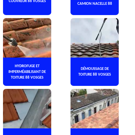
COUVREUR 88 VOSGES
CAMION NACELLE 88
HYDROFUGE ET
DÉMOUSSAGE DE
IMPERMÉABILISANT DE
TOITURE 88 VOSGES
TOITURE 88 VOSGES