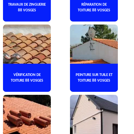
TRAVAUX DE ZINGUERIE
RÉPARATION DE
88 VOSGES
TOITURE 88 VOSGES
VÉRIFICATION DE
PEINTURE SUR TUILE ET
TOITURE 88 VOSGES
TOITURE 88 VOSGES