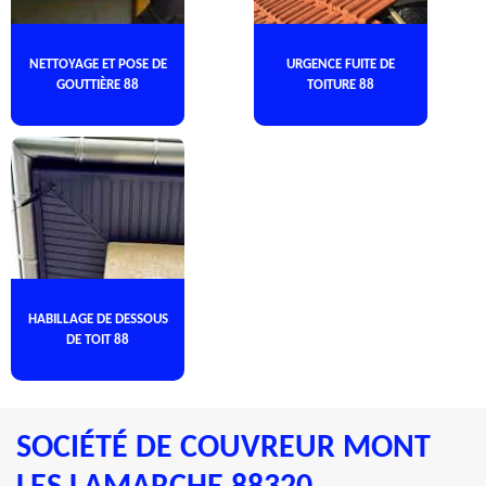
NETTOYAGE ET POSE DE
URGENCE FUITE DE
GOUTTIÈRE 88
TOITURE 88
HABILLAGE DE DESSOUS
DE TOIT 88
SOCIÉTÉ DE COUVREUR MONT