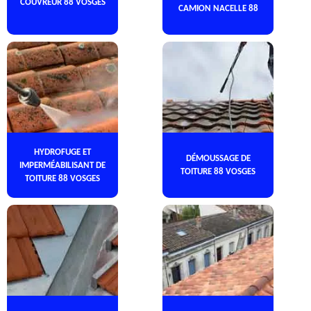
COUVREUR 88 VOSGES
CAMION NACELLE 88
HYDROFUGE ET
DÉMOUSSAGE DE
IMPERMÉABILISANT DE
TOITURE 88 VOSGES
TOITURE 88 VOSGES