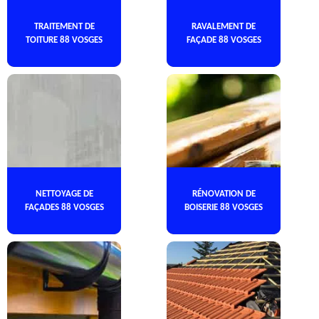
TRAITEMENT DE
RAVALEMENT DE
TOITURE 88 VOSGES
FAÇADE 88 VOSGES
NETTOYAGE DE
RÉNOVATION DE
FAÇADES 88 VOSGES
BOISERIE 88 VOSGES