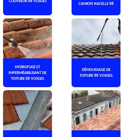
COUVREUR 88 VOSGES
CAMION NACELLE 88
HYDROFUGE ET
DÉMOUSSAGE DE
IMPERMÉABILISANT DE
TOITURE 88 VOSGES
TOITURE 88 VOSGES