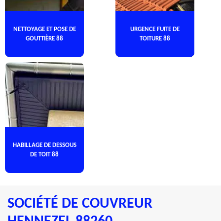
NETTOYAGE ET POSE DE
URGENCE FUITE DE
GOUTTIÈRE 88
TOITURE 88
HABILLAGE DE DESSOUS
DE TOIT 88
SOCIÉTÉ DE COUVREUR