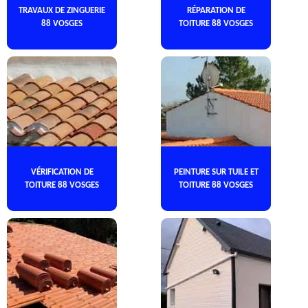
TRAVAUX DE ZINGUERIE
RÉPARATION DE
88 VOSGES
TOITURE 88 VOSGES
VÉRIFICATION DE
PEINTURE SUR TUILE ET
TOITURE 88 VOSGES
TOITURE 88 VOSGES