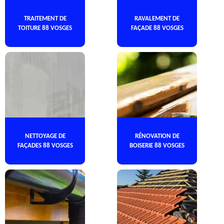
TRAITEMENT DE
RAVALEMENT DE
TOITURE 88 VOSGES
FAÇADE 88 VOSGES
NETTOYAGE DE
RÉNOVATION DE
FAÇADES 88 VOSGES
BOISERIE 88 VOSGES