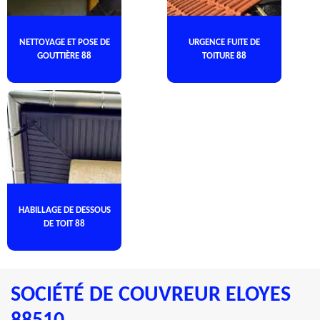
NETTOYAGE ET POSE DE
URGENCE FUITE DE
GOUTTIÈRE 88
TOITURE 88
HABILLAGE DE DESSOUS
DE TOIT 88
SOCIÉTÉ DE COUVREUR ELOYES