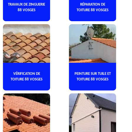
TRAVAUX DE ZINGUERIE
RÉPARATION DE
88 VOSGES
TOITURE 88 VOSGES
VÉRIFICATION DE
PEINTURE SUR TUILE ET
TOITURE 88 VOSGES
TOITURE 88 VOSGES