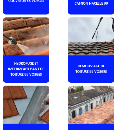
COUVREUR 88 VOSGES
CAMION NACELLE 88
HYDROFUGE ET
DÉMOUSSAGE DE
IMPERMÉABILISANT DE
TOITURE 88 VOSGES
TOITURE 88 VOSGES