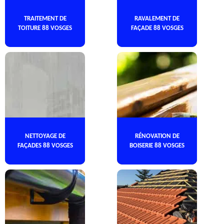
TRAITEMENT DE
RAVALEMENT DE
TOITURE 88 VOSGES
FAÇADE 88 VOSGES
NETTOYAGE DE
RÉNOVATION DE
FAÇADES 88 VOSGES
BOISERIE 88 VOSGES